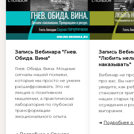
Запись Вебинара "Гнев.
Запись Веби
Обида. Вина"
"Любить нел
наказывать"
Гнев. Обида. Вина. Мощные
сигналы нашей психики,
Вебинар не про
которые мы просто не умеем
про вас. Вы наг
расшифровывать. Это не
увидите, как р
лекция о позитивном
становится три
мышлении, а практическая
наших старых тр
лаборатория по глубокой
осуждения и ро
трансформации
выгорания.
эмоционального опыта.
➜
Подробнее о