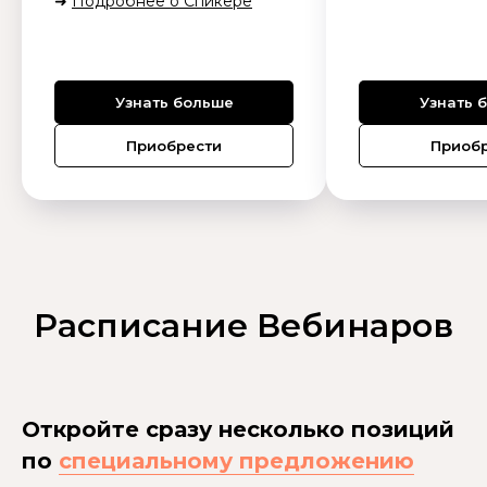
➜
Подробнее о Спикере
Узнать больше
Узнать 
Приобрести
Приоб
Расписание Вебинаров
Откройте сразу несколько позиций
по
специальному предложению