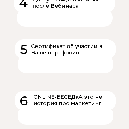
4
после Вебинара
10 дней по ссылке после вебинара
5
Сертификат об участии в
Ваше портфолио
Дополнительная услуга, официальный
сертификат, подробнее
здесь
6
ONLINE-БЕСЕДкА это не
история про маркетинг
ONLINE-БЕСЕДкА это история про
осознанность и рабочие инструменты