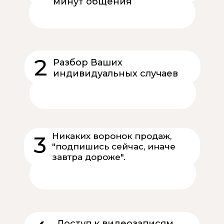
минут общения
Только профессионалы с многолетним
опытом, подтвержденным документами
2
Разбор Ваших
индивидуальных случаев
В конце каждого вебинара уделяется
время для вопросов спикеру.
3
Никаких воронок продаж,
"подпишись сейчас, иначе
завтра дороже".
Вы. Спикер. Заявленная тема. И
практическая польза с первых минут
Доступ к видеозаписям